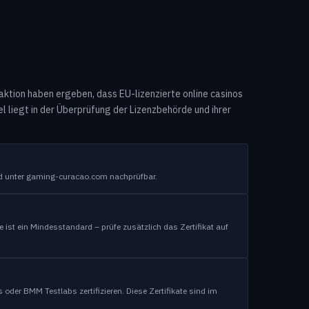
aktion haben ergeben, dass EU-lizenzierte online casinos
el liegt in der Überprüfung der Lizenzbehörde und ihrer
nd unter gaming-curacao.com nachprüfbar.
ist ein Mindesstandard – prüfe zusätzlich das Zertifikat auf
r BMM Testlabs zertifizieren. Diese Zertifikate sind im