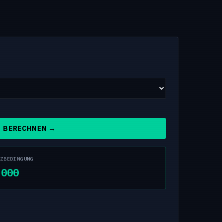
BERECHNEN →
ZBEDINGUNG
.000