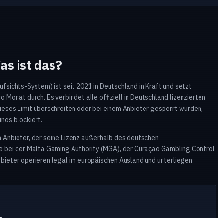
s ist das?
ichts-System) ist seit 2021 in Deutschland in Kraft und setzt
Monat durch. Es verbindet alle offiziell in Deutschland lizenzierten
 dieses Limit überschreiten oder bei einem Anbieter gesperrt wurden,
nos blockiert.
 Anbieter, der seine Lizenz außerhalb des deutschen
e bei der Malta Gaming Authority (MGA), der Curaçao Gambling Control
ieter operieren legal im europäischen Ausland und unterliegen