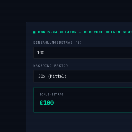
■ BONUS-KALKULATOR — BERECHNE DEINEN GEW
EINZAHLUNGSBETRAG (€)
WAGERING-FAKTOR
BONUS-BETRAG
€100