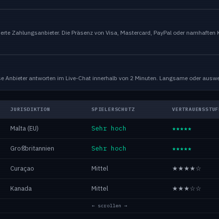
erte Zahlungsanbieter. Die Präsenz von Visa, Mastercard, PayPal oder namhaften K
iöse Anbieter antworten im Live-Chat innerhalb von 2 Minuten. Langsame oder aus
JURISDIKTION
SPIELERSCHUTZ
VERTRAUENSSTUF
Malta (EU)
Sehr hoch
★★★★★
Großbritannien
Sehr hoch
★★★★★
Curaçao
Mittel
★★★★☆
Kanada
Mittel
★★★☆☆
← scrollen →