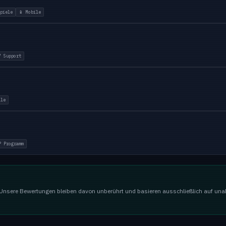
piele
📱 Mobile
7 Support
ile
P Programm
. Unsere Bewertungen bleiben davon unberührt und basieren ausschließlich auf unab