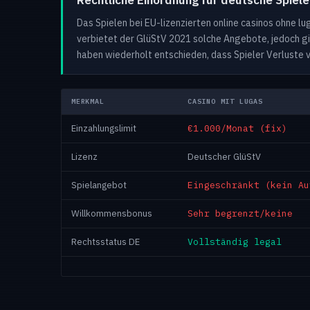
Rechtliche Einordnung für deutsche Spiele
Das Spielen bei EU-lizenzierten online casinos ohne lug
verbietet der GlüStV 2021 solche Angebote, jedoch gib
haben wiederholt entschieden, dass Spieler Verluste v
MERKMAL
CASINO MIT LUGAS
Einzahlungslimit
€1.000/Monat (fix)
Lizenz
Deutscher GlüStV
Spielangebot
Eingeschränkt (kein Au
Willkommensbonus
Sehr begrenzt/keine
Rechtsstatus DE
Vollständig legal